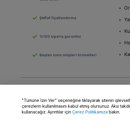
Or
Şeffaf fiyatlandırma
Ya
Ku
%100 sipariş garantisi
Ha
Ka
Baştan sona müşteri hizmetleri
Telif hakkı © viagogo GmbH 2026
Şirket Bilgileri
Bu web sitesinin kullanımı,
Şartlar ve Koşulların kabul edildiği an
"Tümüne İzin Ver" seçeneğine tıklayarak sitenin işlevsel
Kişisel Bilgilerimi Paylaşma/Gizlilik Seçimleriniz
çerezlerin kullanılmasını kabul etmiş olursunuz. Aksi takdi
kullanacağız. Ayrıntılar için
Çerez Politikamıza
bakın.