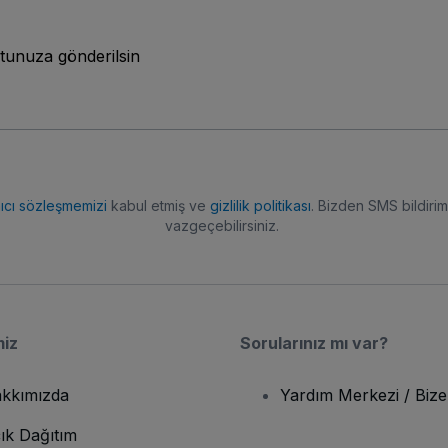
tunuza gönderilsin
nıcı sözleşmemizi
kabul etmiş ve
gizlilik politikası
. Bizden SMS bildiriml
vazgeçebilirsiniz.
miz
Sorularınız mı var?
kkımızda
Yardım Merkezi / Bize
ık Dağıtım