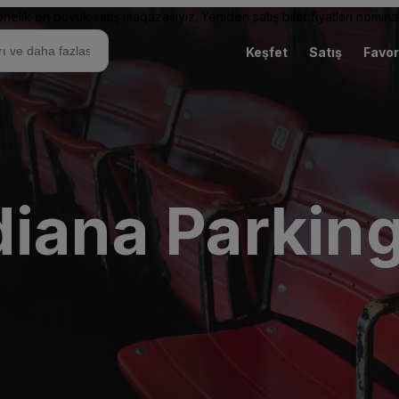
elik en büyük satış mağazasıyız. Yeniden satış bilet fiyatları nominal
Keşfet
Satış
Favor
diana Parking