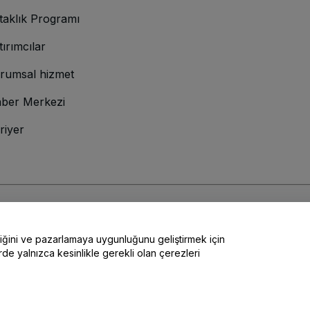
taklık Programı
tırımcılar
rumsal hizmet
ber Merkezi
riyer
lamına gelir
ve
Gizlilik Politikası
ve
Çerez Politikası
ve
Mobil Gizlilik Politikası
liğini ve pazarlamaya uygunluğunu geliştirmek için
rde yalnızca kesinlikle gerekli olan çerezleri