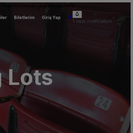
 değerin üzerinde veya altında olabilir.
iler
Biletlerim
Giriş Yap
1 new notification
 Lots