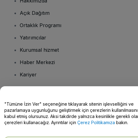
Hakkımızda
Açık Dağıtım
Ortaklık Programı
Yatırımcılar
Kurumsal hizmet
Haber Merkezi
Kariyer
Sorularınız mı var?
"Tümüne İzin Ver" seçeneğine tıklayarak sitenin işlevselliğini ve
pazarlamaya uygunluğunu geliştirmek için çerezlerin kullanılmasını
Yardım Merkezi / Bize Ulaşın
kabul etmiş olursunuz. Aksi takdirde yalnızca kesinlikle gerekli ola
çerezleri kullanacağız. Ayrıntılar için
Çerez Politikamıza
bakın.