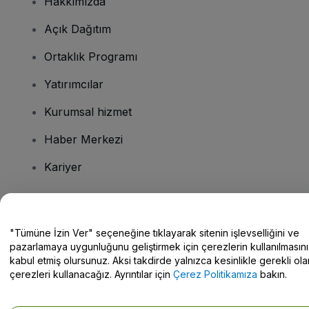
Hakkımızda
Açık Dağıtım
Ortaklık Programı
Yatırımcılar
Kurumsal hizmet
Haber Merkezi
Kariyer
Sorularınız mı var?
"Tümüne İzin Ver" seçeneğine tıklayarak sitenin işlevselliğini ve
pazarlamaya uygunluğunu geliştirmek için çerezlerin kullanılmasını
Yardım Merkezi / Bize Ulaşın
kabul etmiş olursunuz. Aksi takdirde yalnızca kesinlikle gerekli ola
çerezleri kullanacağız. Ayrıntılar için
Çerez Politikamıza
bakın.