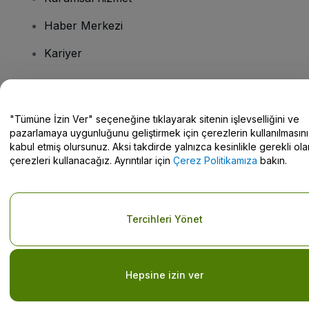
Haber Merkezi
Kariyer
Sorularınız mı var?
"Tümüne İzin Ver" seçeneğine tıklayarak sitenin işlevselliğini ve
pazarlamaya uygunluğunu geliştirmek için çerezlerin kullanılmasını
Yardım Merkezi / Bize Ulaşın
kabul etmiş olursunuz. Aksi takdirde yalnızca kesinlikle gerekli ola
çerezleri kullanacağız. Ayrıntılar için
Çerez Politikamıza
bakın.
Telif hakkı © viagogo GmbH 2026
Şirket Bilgileri
Tercihleri Yönet
Bu web sitesinin kullanımı,
Şartlar ve Koşulların kabul edildiği
anlamına gelir
ve
Gizlilik Politikası
ve
Çerez Politikası
ve
Mobil
Gizlilik Politikası
Kişisel Bilgilerimi Paylaşma/Gizlilik Seçimleriniz
Hepsine izin ver