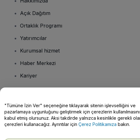
Hakkımızda
Açık Dağıtım
Ortaklık Programı
Yatırımcılar
Kurumsal hizmet
Haber Merkezi
Kariyer
Sorularınız mı var?
"Tümüne İzin Ver" seçeneğine tıklayarak sitenin işlevselliğini ve
pazarlamaya uygunluğunu geliştirmek için çerezlerin kullanılmasını
Yardım Merkezi / Bize Ulaşın
kabul etmiş olursunuz. Aksi takdirde yalnızca kesinlikle gerekli ola
çerezleri kullanacağız. Ayrıntılar için
Çerez Politikamıza
bakın.