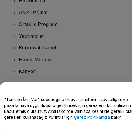
Hakkımızda
Açık Dağıtım
Ortaklık Programı
Yatırımcılar
Kurumsal hizmet
Haber Merkezi
Kariyer
Sorularınız mı var?
"Tümüne İzin Ver" seçeneğine tıklayarak sitenin işlevselliğini ve
pazarlamaya uygunluğunu geliştirmek için çerezlerin kullanılmasını
Yardım Merkezi / Bize Ulaşın
kabul etmiş olursunuz. Aksi takdirde yalnızca kesinlikle gerekli ola
çerezleri kullanacağız. Ayrıntılar için
Çerez Politikamıza
bakın.