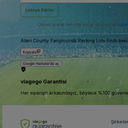
Adresi
Listeye Katılın
Oturum açarak veya bir hesap oluşturarak
kulla
Allen County Fairgrounds Parking Lots (InActive)
Kopyala
Google Haritalar'da aç
viagogo Garantisi
Her siparişin arkasındayız, böylece %100 güvenle bi
Şirketi