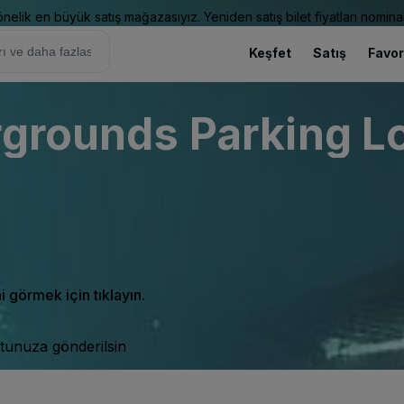
elik en büyük satış mağazasıyız. Yeniden satış bilet fiyatları nominal
Keşfet
Satış
Favor
rgrounds Parking Lo
ni görmek için tıklayın.
tunuza gönderilsin