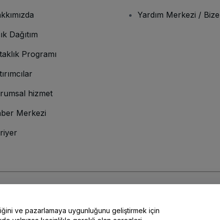
kkımızda
Yardım Merkezi / Bize
ık Dağıtım
taklık Programı
tırımcılar
rumsal hizmet
ber Merkezi
riyer
lamına gelir
ve
Gizlilik Politikası
ve
Çerez Politikası
ve
Mobil Gizlilik Politikası
liğini ve pazarlamaya uygunluğunu geliştirmek için