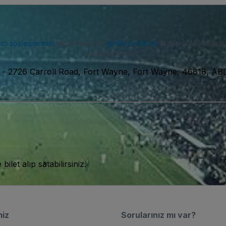
nıcı sözleşmemizi
kabul etmiş ve
gizlilik politikası
. Bizden SMS bildiriml
vazgeçebilirsiniz.
-
2726 Carroll Road, Fort Wayne, Fort Wayne, 46818, AB
let alıp satabilirsiniz.
miz
Sorularınız mı var?