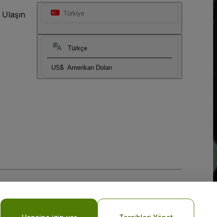
 Ulaşın
Türkiye
Türkçe
US$
Amerikan Doları