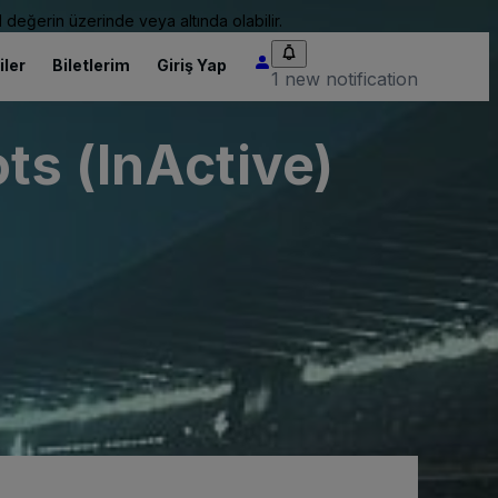
 değerin üzerinde veya altında olabilir.
iler
Biletlerim
Giriş Yap
1 new notification
ts (InActive)