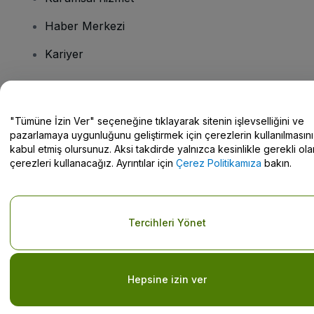
Haber Merkezi
Kariyer
Sorularınız mı var?
"Tümüne İzin Ver" seçeneğine tıklayarak sitenin işlevselliğini ve
pazarlamaya uygunluğunu geliştirmek için çerezlerin kullanılmasını
Yardım Merkezi / Bize Ulaşın
kabul etmiş olursunuz. Aksi takdirde yalnızca kesinlikle gerekli ola
çerezleri kullanacağız. Ayrıntılar için
Çerez Politikamıza
bakın.
Telif hakkı © viagogo GmbH 2026
Şirket Bilgileri
Tercihleri Yönet
Bu web sitesinin kullanımı,
Şartlar ve Koşulların kabul edildiği
anlamına gelir
ve
Gizlilik Politikası
ve
Çerez Politikası
ve
Mobil
Gizlilik Politikası
Kişisel Bilgilerimi Paylaşma/Gizlilik Seçimleriniz
Hepsine izin ver