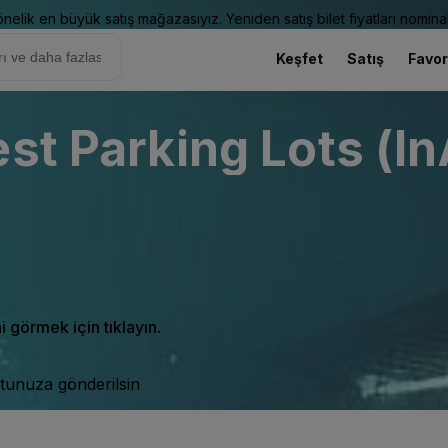
elik en büyük satış mağazasıyız. Yeniden satış bilet fiyatları nominal
Keşfet
Satış
Favor
st Parking Lots (In
ni görmek için tıklayın.
tunuza gönderilsin