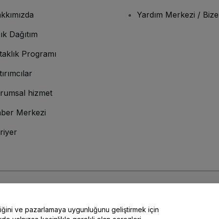
kkımızda
Yardım Merkezi / Bize
ık Dağıtım
taklık Programı
tırımcılar
rumsal hizmet
ber Merkezi
riyer
lamına gelir
ve
Gizlilik Politikası
ve
Çerez Politikası
ve
Mobil Gizlilik Politikası
liğini ve pazarlamaya uygunluğunu geliştirmek için