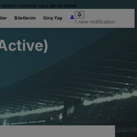
 değerin üzerinde veya altında olabilir.
iler
Biletlerim
Giriş Yap
1 new notification
Active)