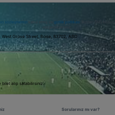
nıcı sözleşmemizi
kabul etmiş ve
gizlilik politikası
. Bizden SMS bildiriml
vazgeçebilirsiniz.
1 West Grove Street, Boise, 83702, ABD
let alıp satabilirsiniz.
miz
Sorularınız mı var?