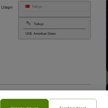
 Ulaşın
Türkiye
Türkçe
US$
Amerikan Doları