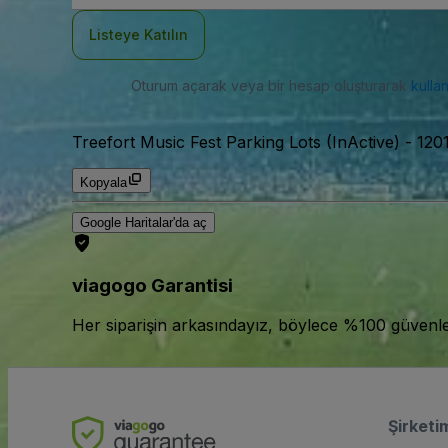
Adresi
Listeye Katılın
Oturum açarak veya bir hesap oluşturarak
kulla
Treefort Music Fest Parking Lots (InActive)
-
120
Kopyala
Google Haritalar'da aç
viagogo Garantisi
Her siparişin arkasındayız, böylece %100 güvenle bi
Şirketi