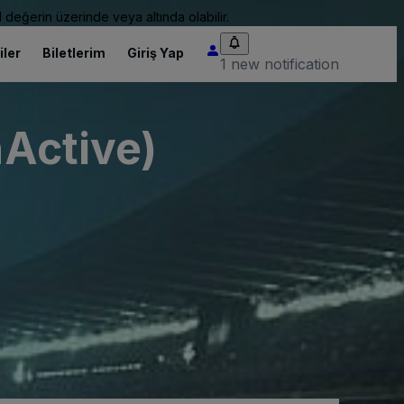
 değerin üzerinde veya altında olabilir.
iler
Biletlerim
Giriş Yap
1 new notification
nActive)