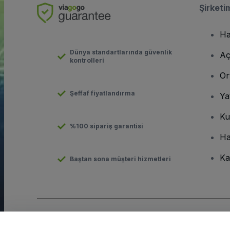
Şirketi
Ha
Dünya standartlarında güvenlik
Aç
kontrolleri
Or
Şeffaf fiyatlandırma
Ya
Ku
%100 sipariş garantisi
Ha
Ka
Baştan sona müşteri hizmetleri
Telif hakkı © viagogo GmbH 2026
Şirket Bilgileri