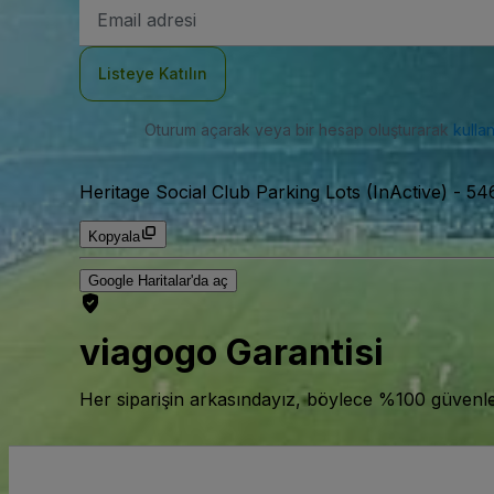
E-
posta
Adresi
Listeye Katılın
Oturum açarak veya bir hesap oluşturarak
kulla
Heritage Social Club Parking Lots (InActive)
-
546
Kopyala
Google Haritalar'da aç
viagogo Garantisi
Her siparişin arkasındayız, böylece %100 güvenle bi