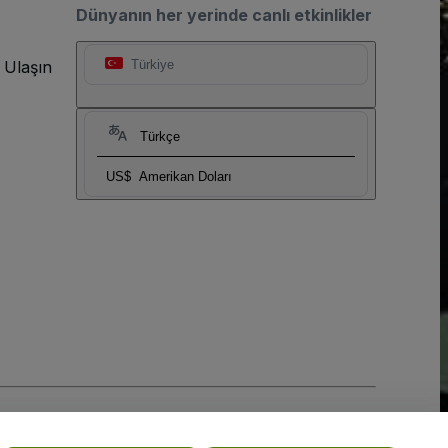
Dünyanın her yerinde canlı etkinlikler
 Ulaşın
Türkiye
Türkçe
US$
Amerikan Doları