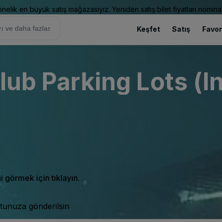
elik en büyük satış mağazasıyız. Yeniden satış bilet fiyatları nominal
Keşfet
Satış
Favor
lub Parking Lots (I
ni görmek için tıklayın.
tunuza gönderilsin