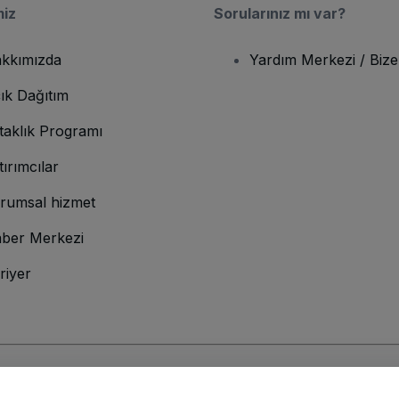
miz
Sorularınız mı var?
kkımızda
Yardım Merkezi / Bize
ık Dağıtım
taklık Programı
tırımcılar
rumsal hizmet
ber Merkezi
riyer