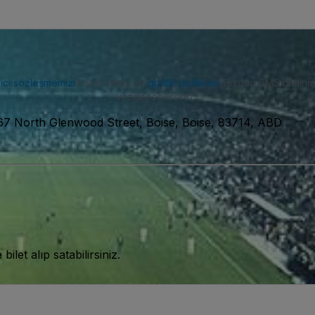
nıcı sözleşmemizi
kabul etmiş ve
gizlilik politikası
. Bizden SMS bildiriml
vazgeçebilirsiniz.
7 North Glenwood Street, Boise, Boise, 83714, ABD
let alıp satabilirsiniz.