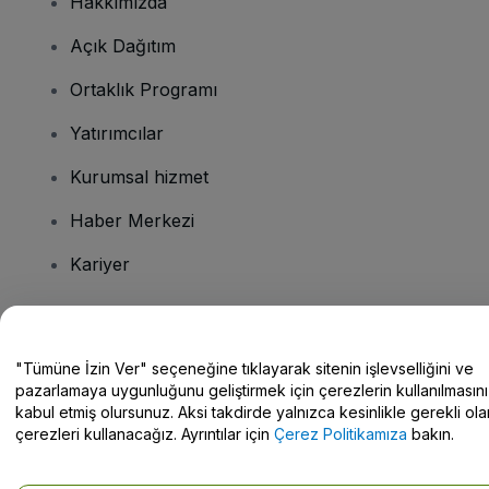
Hakkımızda
Açık Dağıtım
Ortaklık Programı
Yatırımcılar
Kurumsal hizmet
Haber Merkezi
Kariyer
Sorularınız mı var?
"Tümüne İzin Ver" seçeneğine tıklayarak sitenin işlevselliğini ve
pazarlamaya uygunluğunu geliştirmek için çerezlerin kullanılmasını
Yardım Merkezi / Bize Ulaşın
kabul etmiş olursunuz. Aksi takdirde yalnızca kesinlikle gerekli ola
çerezleri kullanacağız. Ayrıntılar için
Çerez Politikamıza
bakın.