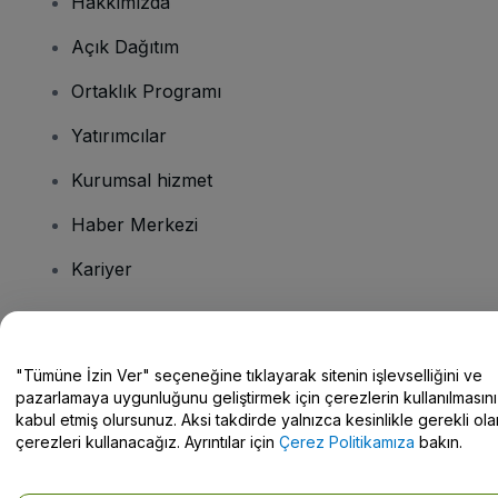
Hakkımızda
Açık Dağıtım
Ortaklık Programı
Yatırımcılar
Kurumsal hizmet
Haber Merkezi
Kariyer
Sorularınız mı var?
"Tümüne İzin Ver" seçeneğine tıklayarak sitenin işlevselliğini ve
pazarlamaya uygunluğunu geliştirmek için çerezlerin kullanılmasını
Yardım Merkezi / Bize Ulaşın
kabul etmiş olursunuz. Aksi takdirde yalnızca kesinlikle gerekli ola
çerezleri kullanacağız. Ayrıntılar için
Çerez Politikamıza
bakın.