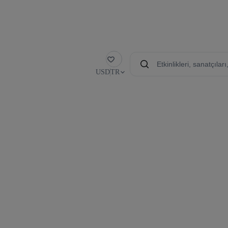
Favori
USD
TR