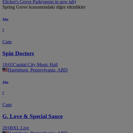
Elicker's Grove Park
(opens in new tab)
Spring Grove konumundaki diğer etkinlikler
Ağu
7
Cum
Spin Doctors
19:01
Capital City Music Hall
Harrisburg, Pennsylvania, ABD
Ağu
7
Cum
G. Love & Special Sauce
20:00
XL Live