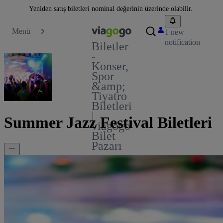
Yeniden satış biletleri nominal değerinin üzerinde olabilir.
Menü
1 new
notification
Biletler
-
Konser,
Spor
&amp;
Tiyatro
Biletleri
|
Summer Jazz Festival Biletleri
viagogo
Bilet
Pazarı