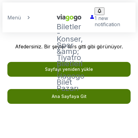
Menü
1 new
notification
Biletler
-
Konser,
Spor
Afedersiniz. Bir şeyler ters gitti gibi görünüyor.
&amp;
Tiyatro
Biletleri
|
Sayfayı yeniden yükle
viagogo
Bilet
Pazarı
Ana Sayfaya Git