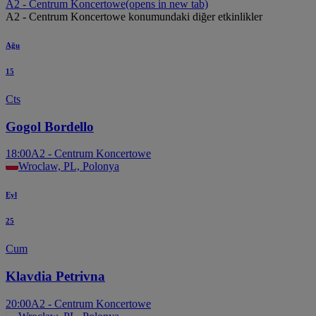
A2 - Centrum Koncertowe
(opens in new tab)
A2 - Centrum Koncertowe konumundaki diğer etkinlikler
Ağu
15
Cts
Gogol Bordello
18:00
A2 - Centrum Koncertowe
Wroclaw, PL, Polonya
Eyl
25
Cum
Klavdia Petrivna
20:00
A2 - Centrum Koncertowe