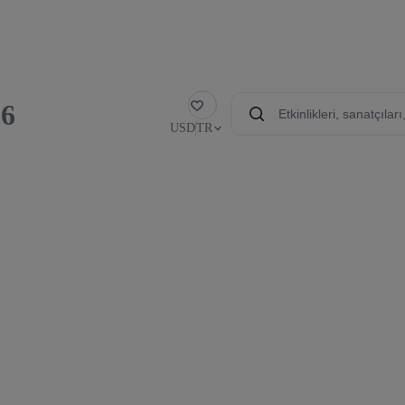
26
Favori
USD
TR