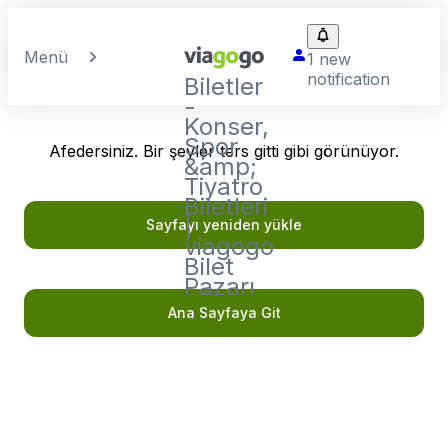
Menü
1 new
notification
Biletler
-
Konser,
Spor
Afedersiniz. Bir şeyler ters gitti gibi görünüyor.
&amp;
Tiyatro
Biletleri
|
Sayfayı yeniden yükle
viagogo
Bilet
Pazarı
Ana Sayfaya Git