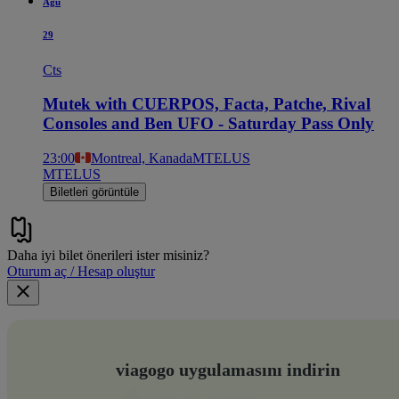
Ağu
29
Cts
Mutek with CUERPOS, Facta, Patche, Rival
Consoles and Ben UFO - Saturday Pass Only
23:00
Montreal, Kanada
MTELUS
MTELUS
Biletleri görüntüle
Daha iyi bilet önerileri ister misiniz?
Oturum aç / Hesap oluştur
viagogo uygulamasını indirin