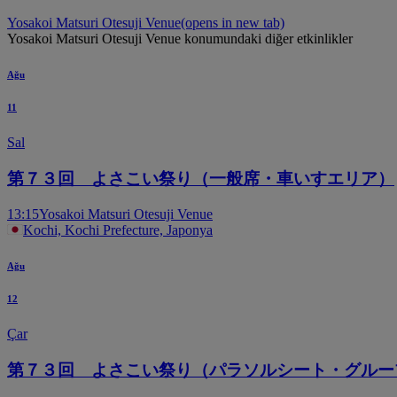
Yosakoi Matsuri Otesuji Venue
(opens in new tab)
Yosakoi Matsuri Otesuji Venue konumundaki diğer etkinlikler
Ağu
11
Sal
第７３回 よさこい祭り（一般席・車いすエリア）
13:15
Yosakoi Matsuri Otesuji Venue
Kochi, Kochi Prefecture, Japonya
Ağu
12
Çar
第７３回 よさこい祭り（パラソルシート・グルー