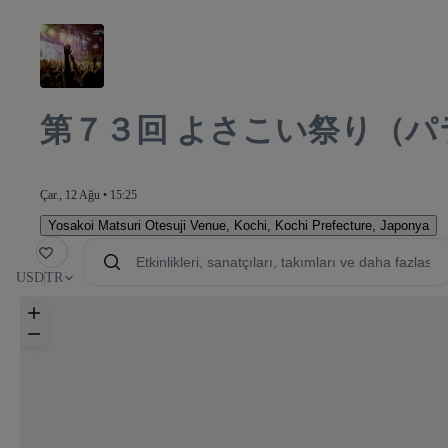
第７３回 よさこい祭り（パ
Çar., 12 Ağu • 15:25
Yosakoi Matsuri Otesuji Venue
,
Kochi, Kochi Prefecture, Japonya
avori
USD
TR