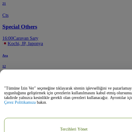
21
Cts
Special Others
16:00
Caravan Sary
Kochi, JP, Japonya
Ara
12
Cts
"Tümüne İzin Ver" seçeneğine tıklayarak sitenin işlevselliğini ve pazarlamay
Chisako Takashima
uygunluğunu geliştirmek için çerezlerin kullanılmasını kabul etmiş olursunu
takdirde yalnızca kesinlikle gerekli olan çerezleri kullanacağız. Ayrıntılar içi
20:26
Orange Hall at Kochi Prefectural Culture Hall
Çerez Politikamıza
bakın.
Kochi, Kochi Prefecture, Japonya
Tercihleri Yönet