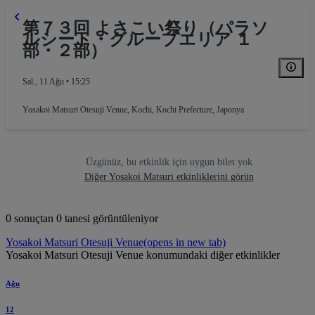
第７３回 よさこい祭り（パラソ
ルシート・グループエリア １
部・２部）
Sal., 11 Ağu • 15:25
Yosakoi Matsuri Otesuji Venue
,
Kochi, Kochi Prefecture, Japonya
Üzgünüz, bu etkinlik için uygun bilet yok
Diğer Yosakoi Matsuri etkinliklerini görün
0 sonuçtan 0 tanesi görüntüleniyor
Yosakoi Matsuri Otesuji Venue
(opens in new tab)
Yosakoi Matsuri Otesuji Venue konumundaki diğer etkinlikler
Ağu
12