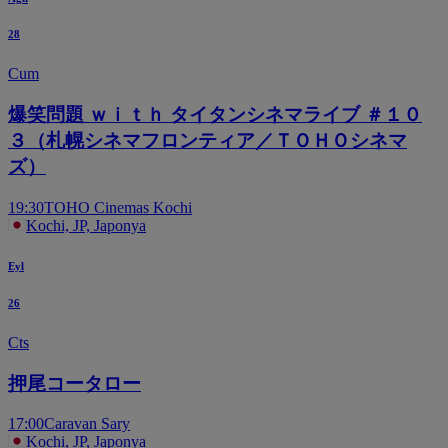
28
Cum
爆笑問題 ｗｉｔｈ タイタンシネマライブ ＃１０
３（札幌シネマフロンティア／ＴＯＨＯシネマ
ズ）
19:30
TOHO Cinemas Kochi
Kochi, JP, Japonya
Eyl
26
Cts
押尾コータロー
17:00
Caravan Sary
Kochi, JP, Japonya