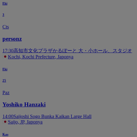
Eki
3
Cts
personz
17:30
高知市文化プラザかるぽーと 大・小ホール、スタジオ
Kochi, Kochi Prefecture, Japonya
Eki
25
Paz
Yoshiko Hanzaki
14:00
Saijoshi Sogo Bunka Kaikan Large Hall
Saijo, JP, Japonya
Kas