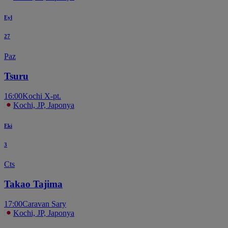
Eyl
27
Paz
Tsuru
16:00
Kochi X-pt.
Kochi, JP, Japonya
Eki
3
Cts
Takao Tajima
17:00
Caravan Sary
Kochi, JP, Japonya