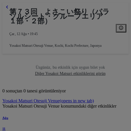
第７３回 よさこい祭り（パラ
ソルシート・グループエリア
１部・２部）
Çar., 12 Ağu • 19:45
Yosakoi Matsuri Otesuji Venue
,
Kochi, Kochi Prefecture, Japonya
Üzgünüz, bu etkinlik için uygun bilet yok
Diğer Yosakoi Matsuri etkinliklerini görün
0 sonuçtan 0 tanesi görüntüleniyor
Yosakoi Matsuri Otesuji Venue
(opens in new tab)
Yosakoi Matsuri Otesuji Venue konumundaki diğer etkinlikler
Ağu
11