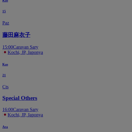
Kas
15
Paz
藤田麻衣子
15:00
Caravan Sary
Kochi, JP, Japonya
Kas
21
Cts
Special Others
16:00
Caravan Sary
Kochi, JP, Japonya
Ara