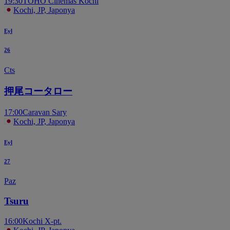
19:30
TOHO Cinemas Kochi
Kochi, JP, Japonya
Eyl
26
Cts
押尾コータロー
17:00
Caravan Sary
Kochi, JP, Japonya
Eyl
27
Paz
Tsuru
16:00
Kochi X-pt.