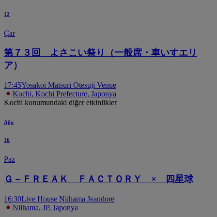
12
Çar
第７３回 よさこい祭り（一般席・車いすエリ
ア）
17:45
Yosakoi Matsuri Otesuji Venue
Kochi, Kochi Prefecture, Japonya
Kochi konumundaki diğer etkinlikler
Ağu
16
Paz
Ｇ－ＦＲＥＡＫ ＦＡＣＴＯＲＹ × 四星球
16:30
Live House Niihama Jeandore
Niihama, JP, Japonya