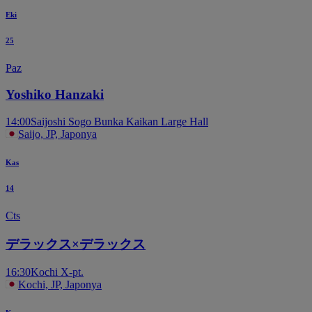
Eki
25
Paz
Yoshiko Hanzaki
14:00
Saijoshi Sogo Bunka Kaikan Large Hall
Saijo, JP, Japonya
Kas
14
Cts
デラックス×デラックス
16:30
Kochi X-pt.
Kochi, JP, Japonya