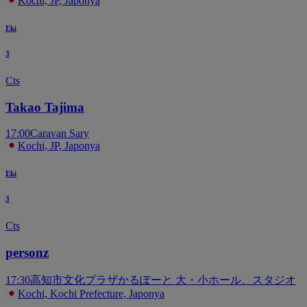
Kochi, JP, Japonya
Eki
3
Cts
Takao Tajima
17:00
Caravan Sary
Kochi, JP, Japonya
Eki
3
Cts
personz
17:30
高知市文化プラザかるぽーと 大・小ホール、スタジオ
Kochi, Kochi Prefecture, Japonya