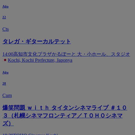
Ağu
22
Cts
タレガ・ギターカルテット
14:00
高知市文化プラザかるぽーと 大・小ホール、スタジオ
Kochi, Kochi Prefecture, Japonya
Ağu
28
Cum
爆笑問題 ｗｉｔｈ タイタンシネマライブ ＃１０
３（札幌シネマフロンティア／ＴＯＨＯシネマ
ズ）