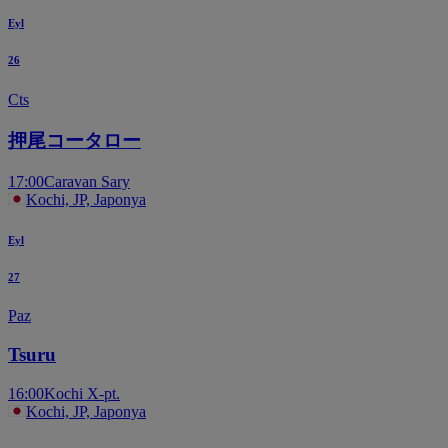
Eyl
26
Cts
押尾コータロー
17:00
Caravan Sary
Kochi, JP, Japonya
Eyl
27
Paz
Tsuru
16:00
Kochi X-pt.
Kochi, JP, Japonya