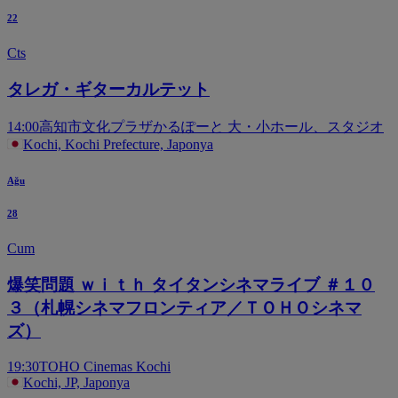
22
Cts
タレガ・ギターカルテット
14:00
高知市文化プラザかるぽーと 大・小ホール、スタジオ
Kochi, Kochi Prefecture, Japonya
Ağu
28
Cum
爆笑問題 ｗｉｔｈ タイタンシネマライブ ＃１０
３（札幌シネマフロンティア／ＴＯＨＯシネマ
ズ）
19:30
TOHO Cinemas Kochi
Kochi, JP, Japonya