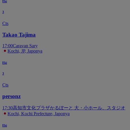
Eki
3
Cts
Takao Tajima
17:00
Caravan Sary
Kochi, JP, Japonya
Eki
3
Cts
personz
17:30
高知市文化プラザかるぽーと 大・小ホール、スタジオ
Kochi, Kochi Prefecture, Japonya
Eki