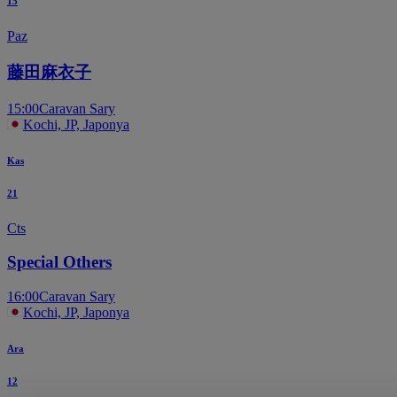
15
Paz
藤田麻衣子
15:00
Caravan Sary
Kochi, JP, Japonya
Kas
21
Cts
Special Others
16:00
Caravan Sary
Kochi, JP, Japonya
Ara
12