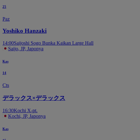
25
Paz
Yoshiko Hanzaki
14:00
Saijoshi Sogo Bunka Kaikan Large Hall
Saijo, JP, Japonya
Kas
14
Cts
デラックス×デラックス
16:30
Kochi X-pt.
Kochi, JP, Japonya
Kas