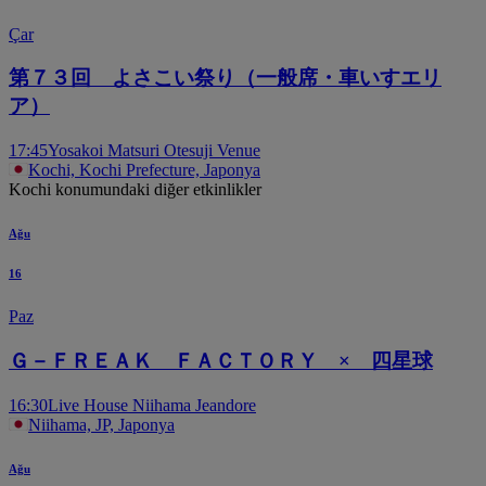
Çar
第７３回 よさこい祭り（一般席・車いすエリ
ア）
17:45
Yosakoi Matsuri Otesuji Venue
Kochi, Kochi Prefecture, Japonya
Kochi konumundaki diğer etkinlikler
Ağu
16
Paz
Ｇ－ＦＲＥＡＫ ＦＡＣＴＯＲＹ × 四星球
16:30
Live House Niihama Jeandore
Niihama, JP, Japonya
Ağu