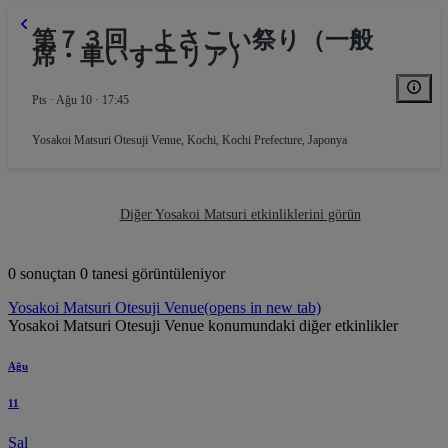
第７３回 よさこい祭り（一般
席・車いすエリア）
Pts · Ağu 10 · 17:45
Yosakoi Matsuri Otesuji Venue
,
Kochi, Kochi Prefecture, Japonya
Diğer Yosakoi Matsuri etkinliklerini görün
0 sonuçtan 0 tanesi görüntüleniyor
Yosakoi Matsuri Otesuji Venue
(opens in new tab)
Yosakoi Matsuri Otesuji Venue konumundaki diğer etkinlikler
Ağu
11
Sal