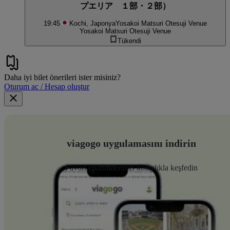
プエリア １部・２部）
19:45
Kochi, Japonya
Yosakoi Matsuri Otesuji Venue
Yosakoi Matsuri Otesuji Venue
Tükendi
Daha iyi bilet önerileri ister misiniz?
Oturum aç / Hesap oluştur
viagogo uygulamasını indirin
Favori etkinliklerinizi kolaylıkla keşfedin