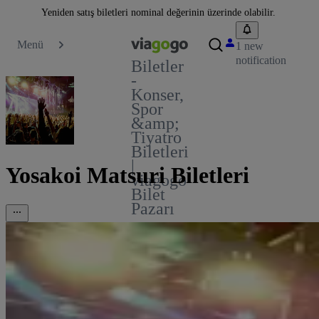
Yeniden satış biletleri nominal değerinin üzerinde olabilir.
Menü
1 new
notification
Biletler
-
Konser,
Spor
&amp;
Tiyatro
Biletleri
|
Yosakoi Matsuri Biletleri
viagogo
Bilet
Pazarı