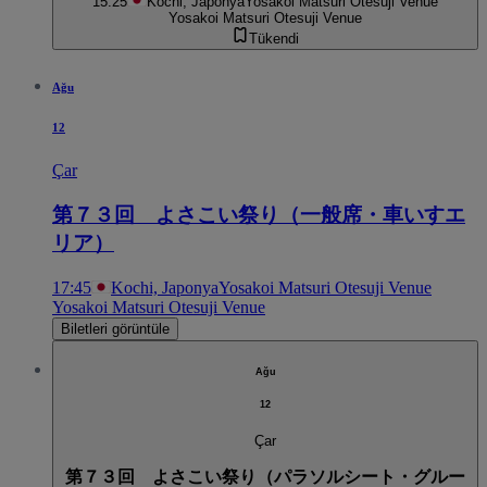
15:25
Kochi, Japonya
Yosakoi Matsuri Otesuji Venue
Yosakoi Matsuri Otesuji Venue
Tükendi
Ağu
12
Çar
第７３回 よさこい祭り（一般席・車いすエ
リア）
17:45
Kochi, Japonya
Yosakoi Matsuri Otesuji Venue
Yosakoi Matsuri Otesuji Venue
Biletleri görüntüle
Ağu
12
Çar
第７３回 よさこい祭り（パラソルシート・グルー