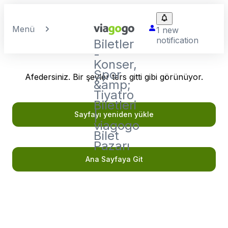
Menü
1 new
notification
Biletler
-
Konser,
Spor
Afedersiniz. Bir şeyler ters gitti gibi görünüyor.
&amp;
Tiyatro
Biletleri
|
Sayfayı yeniden yükle
viagogo
Bilet
Pazarı
Ana Sayfaya Git