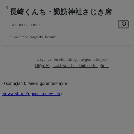
長崎くんち・諏訪神社さじき席
Cum., 09 Eki • 08:20
Suwa Shrine
,
Nagasaki, Japonya
Üzgünüz, bu etkinlik için uygun bilet yok
Diğer Nagasaki Kunchi etkinliklerini görün
0 sonuçtan 0 tanesi görüntüleniyor
Suwa Shrine
(opens in new tab)