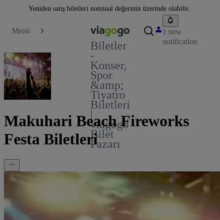
Yeniden satış biletleri nominal değerinin üzerinde olabilir.
Menü
1 new
notification
Biletler
-
Konser,
Spor
&amp;
Tiyatro
Biletleri
|
Makuhari Beach Fireworks
viagogo
Bilet
Festa Biletleri
Pazarı