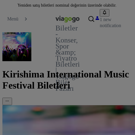
Yeniden satış biletleri nominal değerinin üzerinde olabilir.
Menü
1 new
notification
Biletler
-
Konser,
Spor
&amp;
Tiyatro
Biletleri
|
Kirishima International Music
viagogo
Bilet
Festival Biletleri
Pazarı