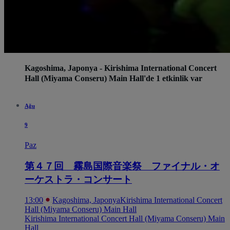
Kagoshima, Japonya - Kirishima International Concert
Hall (Miyama Conseru) Main Hall'de 1 etkinlik var
Ağu
9
Paz
第４７回 霧島国際音楽祭 ファイナル・オ
ーケストラ・コンサート
13:00
Kagoshima, Japonya
Kirishima International Concert
Hall (Miyama Conseru) Main Hall
Kirishima International Concert Hall (Miyama Conseru) Main
Hall