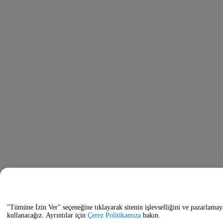
"Tümüne İzin Ver" seçeneğine tıklayarak sitenin işlevselliğini ve pazarlamay
kullanacağız. Ayrıntılar için
Çerez Politikamıza
bakın.