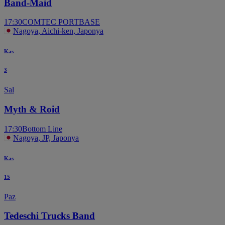
Band-Maid
17:30
COMTEC PORTBASE
Nagoya, Aichi-ken, Japonya
Kas
3
Sal
Myth & Roid
17:30
Bottom Line
Nagoya, JP, Japonya
Kas
15
Paz
Tedeschi Trucks Band