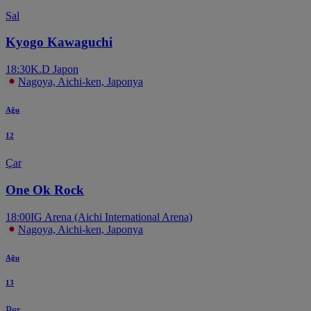
Sal
Kyogo Kawaguchi
18:30
K.D Japon
Nagoya, Aichi-ken, Japonya
Ağu
12
Çar
One Ok Rock
18:00
IG Arena (Aichi International Arena)
Nagoya, Aichi-ken, Japonya
Ağu
13
Per