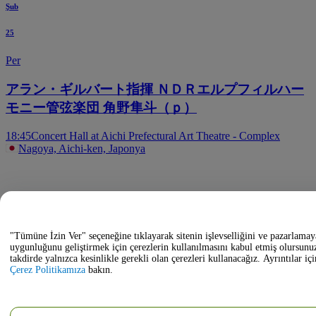
Şub
25
Per
アラン・ギルバート指揮 ＮＤＲエルプフィルハー
モニー管弦楽団 角野隼斗（ｐ）
18:45
Concert Hall at Aichi Prefectural Art Theatre - Complex
Nagoya, Aichi-ken, Japonya
"Tümüne İzin Ver" seçeneğine tıklayarak sitenin işlevselliğini ve pazarlamay
uygunluğunu geliştirmek için çerezlerin kullanılmasını kabul etmiş olursunu
takdirde yalnızca kesinlikle gerekli olan çerezleri kullanacağız. Ayrıntılar içi
Çerez Politikamıza
bakın.