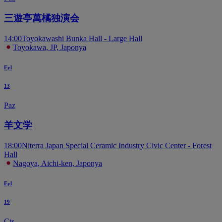
三遊亭萬橘独演会
14:00
Toyokawashi Bunka Hall - Large Hall
Toyokawa, JP, Japonya
Eyl
13
Paz
羊文学
18:00
Niterra Japan Special Ceramic Industry Civic Center - Forest
Hall
Nagoya, Aichi-ken, Japonya
Eyl
19
Cts