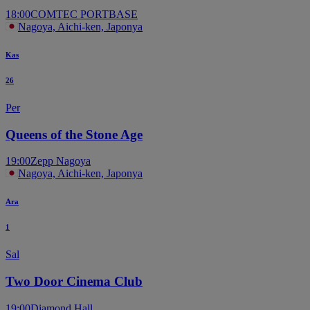
18:00
COMTEC PORTBASE
Nagoya, Aichi-ken, Japonya
Kas
26
Per
Queens of the Stone Age
19:00
Zepp Nagoya
Nagoya, Aichi-ken, Japonya
Ara
1
Sal
Two Door Cinema Club
19:00
Diamond Hall