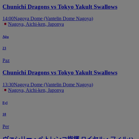
Chunichi Dragons vs Tokyo Yakult Swallows
14:00
Nagoya Dome (Vantelin Dome Nagoya)
Nagoya, Aichi-ken, Japonya
Ağu
23
Paz
Chunichi Dragons vs Tokyo Yakult Swallows
13:30
Nagoya Dome (Vantelin Dome Nagoya)
Nagoya, Aichi-ken, Japonya
Eyl
10
Per
ヴァシリー・ペトレンコ指揮 ロイヤル・フィルハ