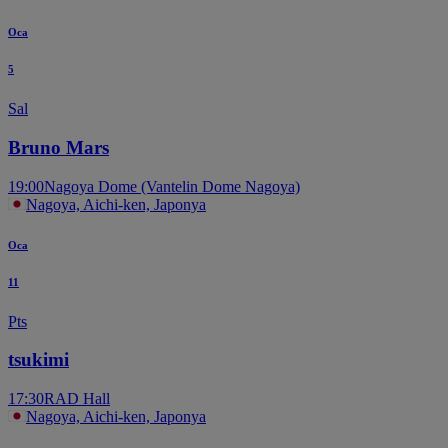
Oca
5
Sal
Bruno Mars
19:00
Nagoya Dome (Vantelin Dome Nagoya)
Nagoya, Aichi-ken, Japonya
Oca
11
Pts
tsukimi
17:30
RAD Hall
Nagoya, Aichi-ken, Japonya