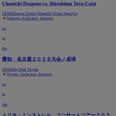
Chunichi Dragons vs. Hiroshima Toyo Carp
18:00
Nagoya Dome (Vantelin Dome Nagoya)
Nagoya, Aichi-ken, Japonya
Eyl
21
Pts
愛知・名古屋２０２６大会／卓球
10:00
Sky Hall Toyota
Toyota, Aichi-ken, Japonya
Eyl
22
Sal
トリオ・ミンストレル コンサートツアー２０２