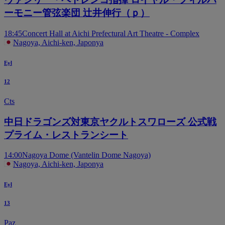
ーモニー管弦楽団 辻井伸行（ｐ）
18:45
Concert Hall at Aichi Prefectural Art Theatre - Complex
Nagoya, Aichi-ken, Japonya
Eyl
12
Cts
中日ドラゴンズ対東京ヤクルトスワローズ 公式戦
プライム・レストランシート
14:00
Nagoya Dome (Vantelin Dome Nagoya)
Nagoya, Aichi-ken, Japonya
Eyl
13
Paz