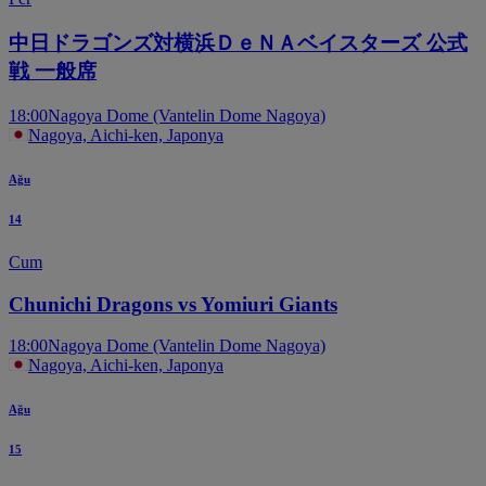
中日ドラゴンズ対横浜ＤｅＮＡベイスターズ 公式
戦 一般席
18:00
Nagoya Dome (Vantelin Dome Nagoya)
Nagoya, Aichi-ken, Japonya
Ağu
14
Cum
Chunichi Dragons vs Yomiuri Giants
18:00
Nagoya Dome (Vantelin Dome Nagoya)
Nagoya, Aichi-ken, Japonya
Ağu
15