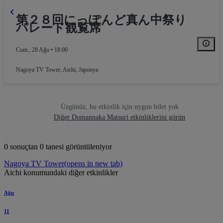
第２８回にっぽんど真ん中祭り
パレード観覧席
Cum., 28 Ağu • 18:00
Nagoya TV Tower
,
Aichi, Japonya
Üzgünüz, bu etkinlik için uygun bilet yok
Diğer Domannaka Matsuri etkinliklerini görün
0 sonuçtan 0 tanesi görüntüleniyor
Nagoya TV Tower
(opens in new tab)
Aichi konumundaki diğer etkinlikler
Ağu
11