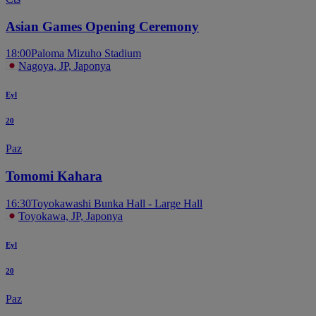
Asian Games Opening Ceremony
18:00
Paloma Mizuho Stadium
Nagoya, JP, Japonya
Eyl
20
Paz
Tomomi Kahara
16:30
Toyokawashi Bunka Hall - Large Hall
Toyokawa, JP, Japonya
Eyl
20
Paz