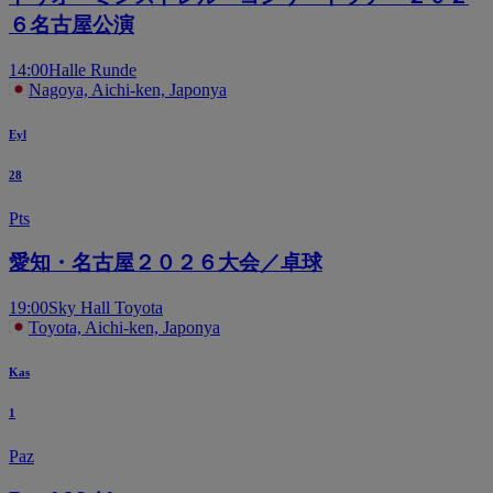
６名古屋公演
14:00
Halle Runde
Nagoya, Aichi-ken, Japonya
Eyl
28
Pts
愛知・名古屋２０２６大会／卓球
19:00
Sky Hall Toyota
Toyota, Aichi-ken, Japonya
Kas
1
Paz