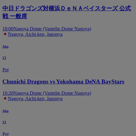
中日ドラゴンズ対横浜ＤｅＮＡベイスターズ 公式
戦 一般席
18:00
Nagoya Dome (Vantelin Dome Nagoya)
Nagoya, Aichi-ken, Japonya
Ağu
13
Per
Chunichi Dragons vs Yokohama DeNA BayStars
10:20
Nagoya Dome (Vantelin Dome Nagoya)
Nagoya, Aichi-ken, Japonya
Ağu
13
Per