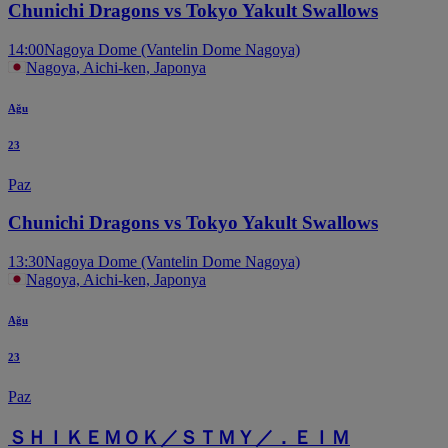
Chunichi Dragons vs Tokyo Yakult Swallows
14:00
Nagoya Dome (Vantelin Dome Nagoya)
Nagoya, Aichi-ken, Japonya
Ağu
23
Paz
Chunichi Dragons vs Tokyo Yakult Swallows
13:30
Nagoya Dome (Vantelin Dome Nagoya)
Nagoya, Aichi-ken, Japonya
Ağu
23
Paz
ＳＨＩＫＥＭＯＫ／ＳＴＭＹ／．ＥＩＭ