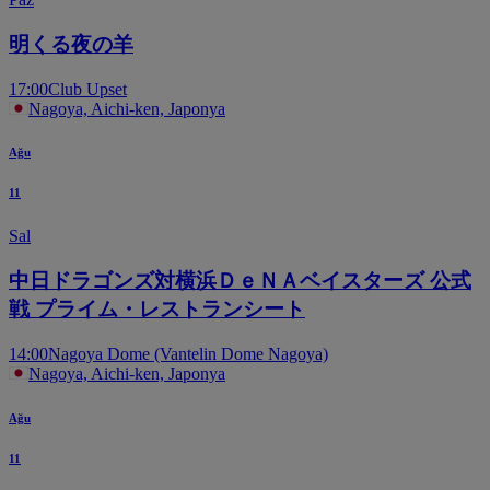
明くる夜の羊
17:00
Club Upset
Nagoya, Aichi-ken, Japonya
Ağu
11
Sal
中日ドラゴンズ対横浜ＤｅＮＡベイスターズ 公式
戦 プライム・レストランシート
14:00
Nagoya Dome (Vantelin Dome Nagoya)
Nagoya, Aichi-ken, Japonya
Ağu
11