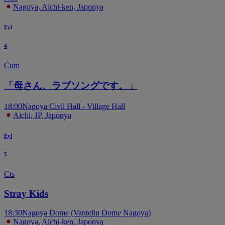
Nagoya, Aichi-ken, Japonya
Eyl
4
Cum
「母さん、ラブソングです。」
18:00
Nagoya Civil Hall - Village Hall
Aichi, JP, Japonya
Eyl
5
Cts
Stray Kids
18:30
Nagoya Dome (Vantelin Dome Nagoya)
Nagoya, Aichi-ken, Japonya