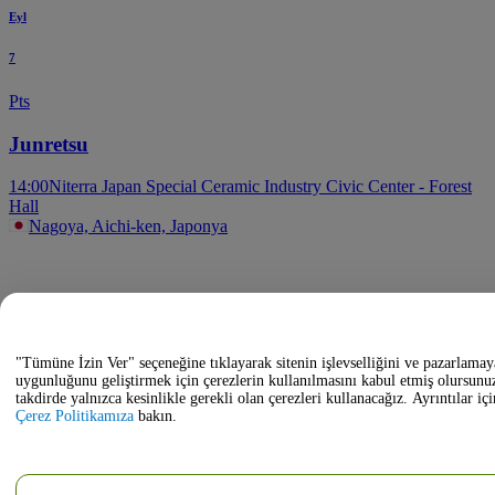
Eyl
7
Pts
Junretsu
14:00
Niterra Japan Special Ceramic Industry Civic Center - Forest
Hall
Nagoya, Aichi-ken, Japonya
"Tümüne İzin Ver" seçeneğine tıklayarak sitenin işlevselliğini ve pazarlamay
uygunluğunu geliştirmek için çerezlerin kullanılmasını kabul etmiş olursunu
takdirde yalnızca kesinlikle gerekli olan çerezleri kullanacağız. Ayrıntılar içi
Çerez Politikamıza
bakın.