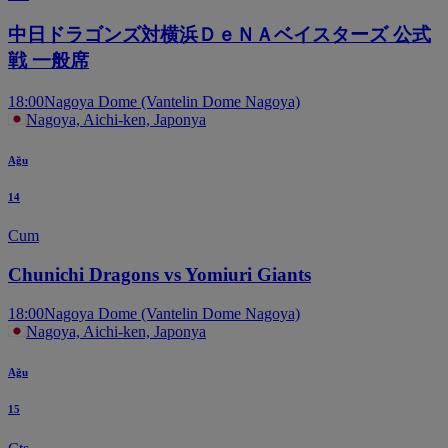
中日ドラゴンズ対横浜ＤｅＮＡベイスターズ 公式
戦 一般席
18:00
Nagoya Dome (Vantelin Dome Nagoya)
Nagoya, Aichi-ken, Japonya
Ağu
14
Cum
Chunichi Dragons vs Yomiuri Giants
18:00
Nagoya Dome (Vantelin Dome Nagoya)
Nagoya, Aichi-ken, Japonya
Ağu
15