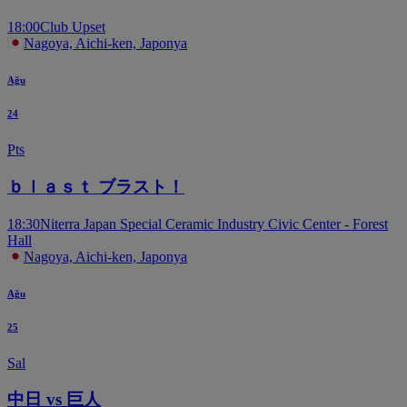
18:00
Club Upset
Nagoya, Aichi-ken, Japonya
Ağu
24
Pts
ｂｌａｓｔ ブラスト！
18:30
Niterra Japan Special Ceramic Industry Civic Center - Forest
Hall
Nagoya, Aichi-ken, Japonya
Ağu
25
Sal
中日 vs 巨人