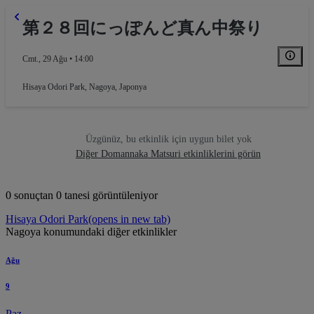
第２８回にっぽんど真ん中祭り
Cmt., 29 Ağu • 14:00
Hisaya Odori Park
,
Nagoya, Japonya
Üzgünüz, bu etkinlik için uygun bilet yok
Diğer Domannaka Matsuri etkinliklerini görün
0 sonuçtan 0 tanesi görüntüleniyor
Hisaya Odori Park
(opens in new tab)
Nagoya konumundaki diğer etkinlikler
Ağu
9
Paz