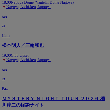
18:00
Nagoya Dome (Vantelin Dome Nagoya)
Nagoya, Aichi-ken, Japonya
Ağu
28
Cum
松本明人／三輪和也
19:00
Club Upset
Nagoya, Aichi-ken, Japonya
Ağu
30
Paz
ＭＹＳＴＥＲＹ ＮＩＧＨＴ ＴＯＵＲ ２０２６ 稲
川淳二の怪談ナイト