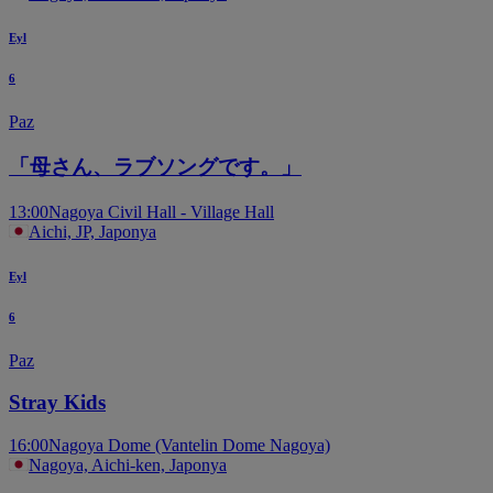
Eyl
6
Paz
「母さん、ラブソングです。」
13:00
Nagoya Civil Hall - Village Hall
Aichi, JP, Japonya
Eyl
6
Paz
Stray Kids
16:00
Nagoya Dome (Vantelin Dome Nagoya)
Nagoya, Aichi-ken, Japonya