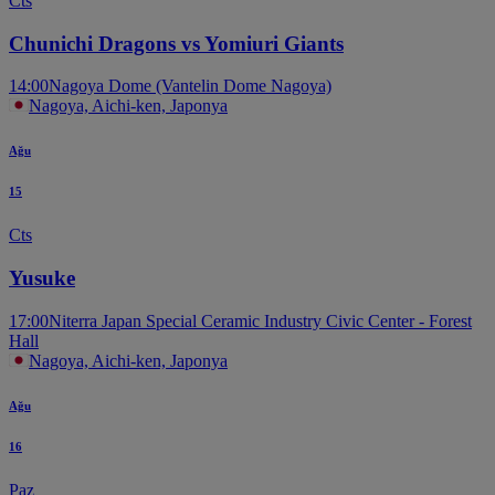
Cts
Chunichi Dragons vs Yomiuri Giants
14:00
Nagoya Dome (Vantelin Dome Nagoya)
Nagoya, Aichi-ken, Japonya
Ağu
15
Cts
Yusuke
17:00
Niterra Japan Special Ceramic Industry Civic Center - Forest
Hall
Nagoya, Aichi-ken, Japonya
Ağu
16
Paz