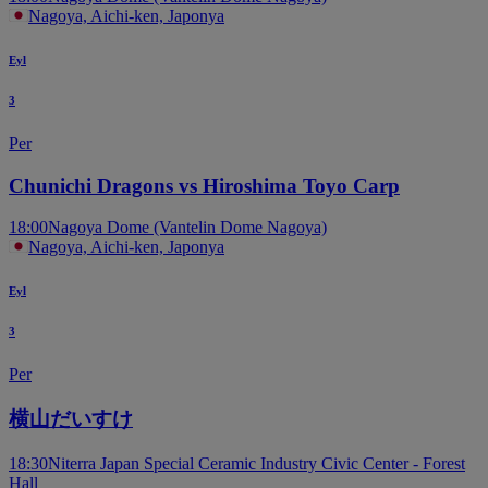
Nagoya, Aichi-ken, Japonya
Eyl
3
Per
Chunichi Dragons vs Hiroshima Toyo Carp
18:00
Nagoya Dome (Vantelin Dome Nagoya)
Nagoya, Aichi-ken, Japonya
Eyl
3
Per
横山だいすけ
18:30
Niterra Japan Special Ceramic Industry Civic Center - Forest
Hall