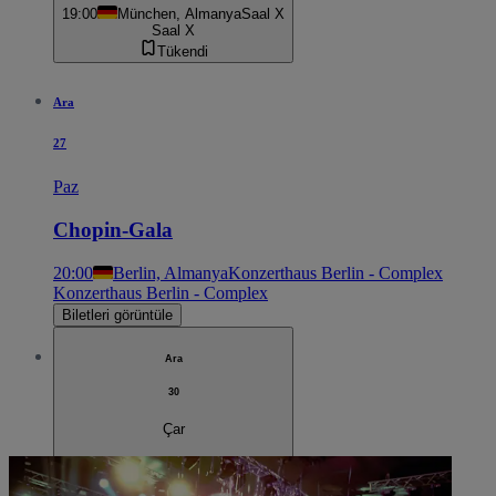
19:00
München, Almanya
Saal X
Saal X
Tükendi
Ara
27
Paz
Chopin-Gala
20:00
Berlin, Almanya
Konzerthaus Berlin - Complex
Konzerthaus Berlin - Complex
Biletleri görüntüle
Ara
30
Çar
Chopin-Gala