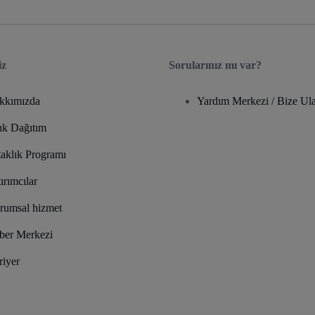
iz
Sorularınız mı var?
kkımızda
Yardım Merkezi / Bize Ula
ık Dağıtım
taklık Programı
ırımcılar
rumsal hizmet
ber Merkezi
riyer