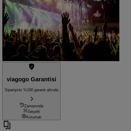
20:00
München, Almanya
Saal X
Saal X
Tükendi
viagogo Garantisi
Siparişiniz %100 garanti altında
Zamanında
Geçerli
Korumalı