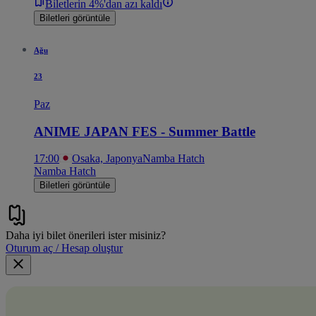
Biletlerin 4%'dan azı kaldı
Biletleri görüntüle
Ağu
23
Paz
ANIME JAPAN FES - Summer Battle
17:00
Osaka, Japonya
Namba Hatch
Namba Hatch
Biletleri görüntüle
Daha iyi bilet önerileri ister misiniz?
Oturum aç / Hesap oluştur