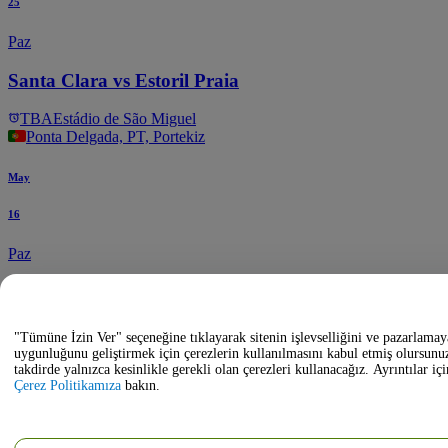
25
Paz
Santa Clara vs Estoril Praia
TBA
Estádio de São Miguel
Ponta Delgada, PT, Portekiz
May
16
Paz
Santa Clara vs Sporting CP
TBA
Estádio de São Miguel
"Tümüne İzin Ver" seçeneğine tıklayarak sitenin işlevselliğini ve pazarlamay
Ponta Delgada, PT, Portekiz
uygunluğunu geliştirmek için çerezlerin kullanılmasını kabul etmiş olursunu
takdirde yalnızca kesinlikle gerekli olan çerezleri kullanacağız. Ayrıntılar içi
Çerez Politikamıza
bakın.