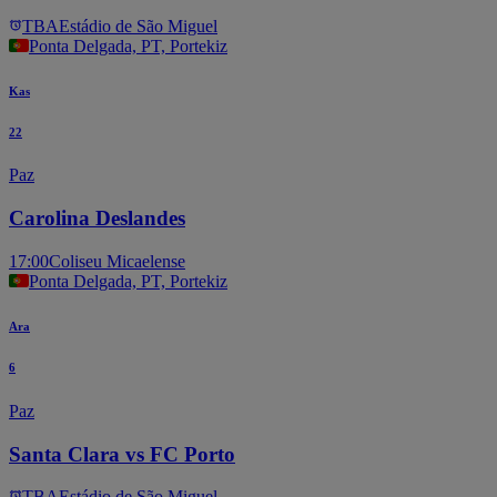
TBA
Estádio de São Miguel
Ponta Delgada, PT, Portekiz
Kas
22
Paz
Carolina Deslandes
17:00
Coliseu Micaelense
Ponta Delgada, PT, Portekiz
Ara
6
Paz
Santa Clara vs FC Porto
TBA
Estádio de São Miguel