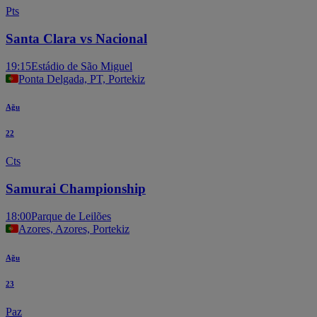
Pts
Santa Clara vs Nacional
19:15
Estádio de São Miguel
Ponta Delgada, PT, Portekiz
Ağu
22
Cts
Samurai Championship
18:00
Parque de Leilões
Azores, Azores, Portekiz
Ağu
23
Paz