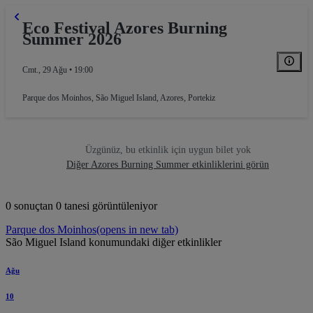
Eco Festival Azores Burning
Summer 2026
Cmt., 29 Ağu • 19:00
Parque dos Moinhos
,
São Miguel Island, Azores, Portekiz
Üzgünüz, bu etkinlik için uygun bilet yok
Diğer Azores Burning Summer etkinliklerini görün
0 sonuçtan 0 tanesi görüntüleniyor
Parque dos Moinhos
(opens in new tab)
São Miguel Island konumundaki diğer etkinlikler
Ağu
10