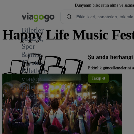
Dünyanın bilet satın alma ve satmay
Biletler -
Happy Life Music Festi
Konser,
Spor
&amp;
Şu anda herhangi 
Tiyatro
Etkinlik güncellemelerini 
Biletleri |
viagogo
Takip et
Bilet
Pazarı