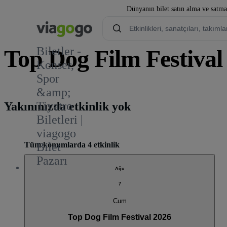
Dünyanın bilet satın alma ve satmay
Biletler -
Top Dog Film Festival 
Konser,
Spor
1
&amp;
Tiyatro
Yakınınızda etkinlik yok
Biletleri |
viagogo
Tüm konumlarda 4 etkinlik
Bilet
Pazarı
Ağu
7
Cum
Top Dog Film Festival 2026