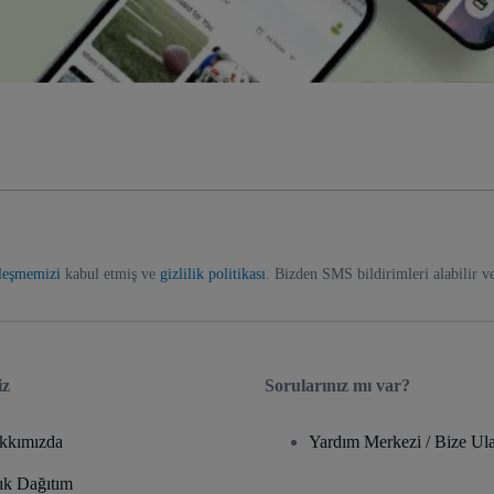
zleşmemizi
kabul etmiş ve
gizlilik politikası
. Bizden SMS bildirimleri alabilir v
iz
Sorularınız mı var?
kkımızda
Yardım Merkezi / Bize Ula
ık Dağıtım