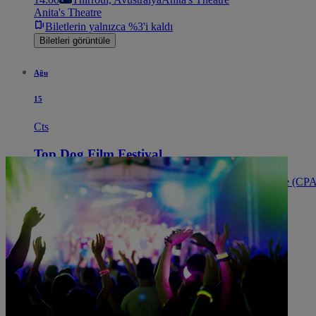
Anita's Theatre
Biletlerin yalnızca %3'i kaldı
Biletleri görüntüle
Ağu
15
Cts
Top Dog Film Festival
14:00
Cairns, Avustralya
Cairns Performing Arts Centre (CP
Cairns Performing Arts Centre (CPAC)
Biletleri görüntüle