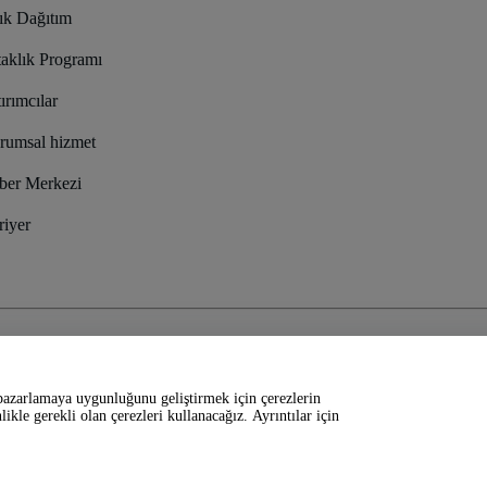
ık Dağıtım
taklık Programı
ırımcılar
rumsal hizmet
ber Merkezi
riyer
e
Gizlilik Politikası
ve
Çerez Politikası
ve
Mobil Gizlilik Politikası
 pazarlamaya uygunluğunu geliştirmek için çerezlerin
ikle gerekli olan çerezleri kullanacağız. Ayrıntılar için