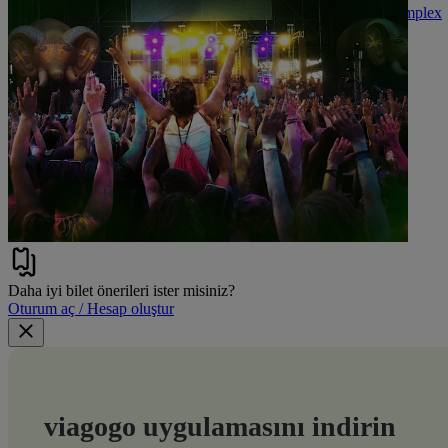
19:30
Brisbane, Avustralya
Brisbane Powerhouse - Complex
Brisbane Powerhouse - Complex
Biletlerin yalnızca %2'i kaldı
Biletleri görüntüle
Daha iyi bilet önerileri ister misiniz?
Oturum aç / Hesap oluştur
viagogo uygulamasını indirin