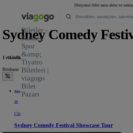
Dünyanın bilet satın alma ve satmay
Biletler -
Sydney Comedy Festiva
Konser,
Spor
3
&amp;
1 etkinlik
Tiyatro
Biletleri |
Brisbane
viagogo
Bilet
Ağu
Pazarı
29
Cts
Sydney Comedy Festival Showcase Tour