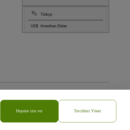
Türkçe
US$
Amerikan Doları
Hepsine izin ver
Tercihleri Yönet