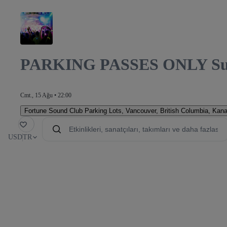
PARKING PASSES ONLY Sun
Cmt., 15 Ağu • 22:00
Fortune Sound Club Parking Lots
,
Vancouver, British Columbia, Kan
avori
USD
TR