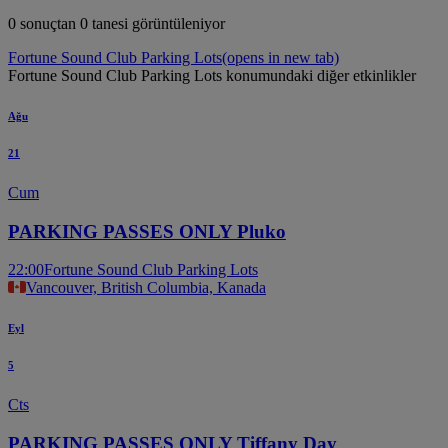
0 sonuçtan 0 tanesi görüntüleniyor
Fortune Sound Club Parking Lots
(opens in new tab)
Fortune Sound Club Parking Lots konumundaki diğer etkinlikler
Ağu
21
Cum
PARKING PASSES ONLY Pluko
22:00
Fortune Sound Club Parking Lots
Vancouver, British Columbia, Kanada
Eyl
5
Cts
PARKING PASSES ONLY Tiffany Day