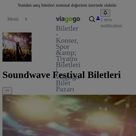
Yeniden satış biletleri nominal değerinin üzerinde olabilir.
Menü
1 new
notification
Biletler
-
Konser,
Spor
&amp;
Tiyatro
Biletleri
|
Soundwave Festival Biletleri
viagogo
Bilet
Pazarı