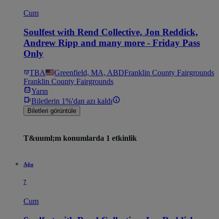
Cum
Soulfest with Rend Collective, Jon Reddick,
Andrew Ripp and many more - Friday Pass
Only
TBA
Greenfield, MA, ABD
Franklin County Fairgrounds
Franklin County Fairgrounds
Yarın
Biletlerin 1%'dan azı kaldı
Biletleri görüntüle
T&uuml;m konumlarda 1 etkinlik
Ağu
7
Cum