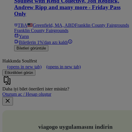
Soulfest with Rend Collective, Jon Reddick,
Andrew Ripp and many more - Friday Pass
Only
TBA
Greenfield, MA, ABD
Franklin County Fairgrounds
Franklin County Fairgrounds
Yarın
Biletlerin 1%'dan azı kaldı
Biletleri görüntüle
Hakkında
Soulfest
(opens in new tab)
(opens in new tab)
Etkinlikleri görün
Daha iyi bilet önerileri ister misiniz?
Oturum aç / Hesap oluştur
viagogo uygulamasını indirin