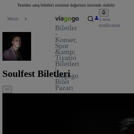
Yeniden satış biletleri nominal değerinin üzerinde olabilir.
Menü
1 new
notification
Biletler
-
Konser,
Spor
&amp;
Tiyatro
Biletleri
|
Soulfest Biletleri
viagogo
Bilet
Pazarı