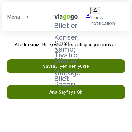
Menü
1 new
notification
Biletler
-
Konser,
Spor
Afedersiniz. Bir şeyler ters gitti gibi görünüyor.
&amp;
Tiyatro
Biletleri
|
Sayfayı yeniden yükle
viagogo
Bilet
Pazarı
Ana Sayfaya Git