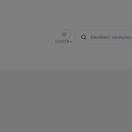
Favori
USD
TR