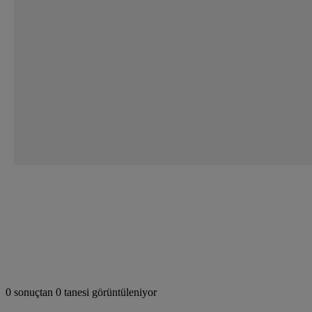
Bu alanı arayın
0 sonuçtan 0 tanesi görüntüleniyor