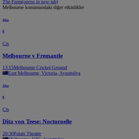
The Farm
(opens in new tab)
Melbourne konumundaki diğer etkinlikler
Ağu
8
Cts
Melbourne v Fremantle
13:15
Melbourne Cricket Ground
East Melbourne, Victoria, Avustralya
Ağu
8
Cts
Dita von Teese: Nocturnelle
20:30
Palais Theatre