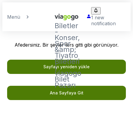
Menü
1 new
notification
Biletler
-
Konser,
Spor
Afedersiniz. Bir şeyler ters gitti gibi görünüyor.
&amp;
Tiyatro
Biletleri
|
Sayfayı yeniden yükle
viagogo
Bilet
Pazarı
Ana Sayfaya Git