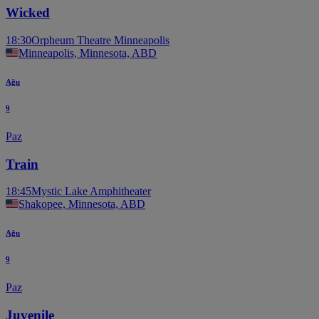
Wicked
18:30
Orpheum Theatre Minneapolis
Minneapolis, Minnesota, ABD
Ağu
9
Paz
Train
18:45
Mystic Lake Amphitheater
Shakopee, Minnesota, ABD
Ağu
9
Paz
Juvenile