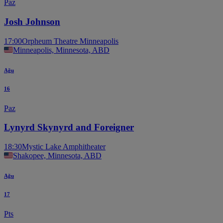
Paz
Josh Johnson
17:00
Orpheum Theatre Minneapolis
Minneapolis, Minnesota, ABD
Ağu
16
Paz
Lynyrd Skynyrd and Foreigner
18:30
Mystic Lake Amphitheater
Shakopee, Minnesota, ABD
Ağu
17
Pts