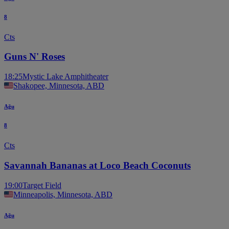
8
Cts
Guns N' Roses
18:25
Mystic Lake Amphitheater
Shakopee, Minnesota, ABD
Ağu
8
Cts
Savannah Bananas at Loco Beach Coconuts
19:00
Target Field
Minneapolis, Minnesota, ABD
Ağu