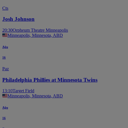
Cts
Josh Johnson
20:30
Orpheum Theatre Minneapolis
Minneapolis, Minnesota, ABD
Ağu
16
Paz
Philadelphia Phillies at Minnesota Twins
13:10
Target Field
Minneapolis, Minnesota, ABD
Ağu
16