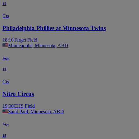
15
Cts
Philadelphia Phillies at Minnesota Twins
18:10
Target Field
Minneapolis, Minnesota, ABD
Ağu
15
Cts
Nitro Circus
19:00
CHS Field
Saint Paul, Minnesota, ABD
Ağu
15