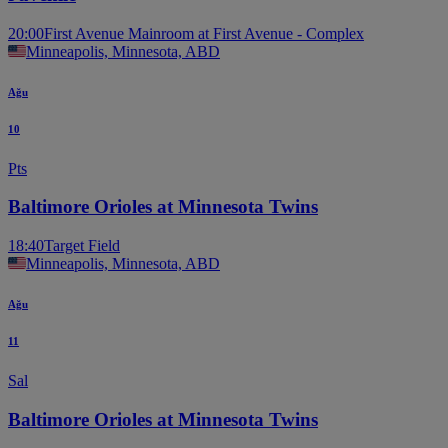
20:00
First Avenue Mainroom at First Avenue - Complex
Minneapolis, Minnesota, ABD
Ağu
10
Pts
Baltimore Orioles at Minnesota Twins
18:40
Target Field
Minneapolis, Minnesota, ABD
Ağu
11
Sal
Baltimore Orioles at Minnesota Twins