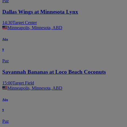
Paz
Dallas Wings at Minnesota Lynx
14:30
Target Center
Minneapolis, Minnesota, ABD
Ağu
9
Paz
Savannah Bananas at Loco Beach Coconuts
15:00
Target Field
Minneapolis, Minnesota, ABD
Ağu
9
Paz