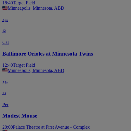
18:40
Target Field
Minneapolis, Minnesota, ABD
Ağu
12
Çar
Baltimore Orioles at Minnesota Twins
12:40
Target Field
Minneapolis, Minnesota, ABD
Ağu
13
Per
Modest Mouse
20:00
Palace Theatre at First Avenue - Complex