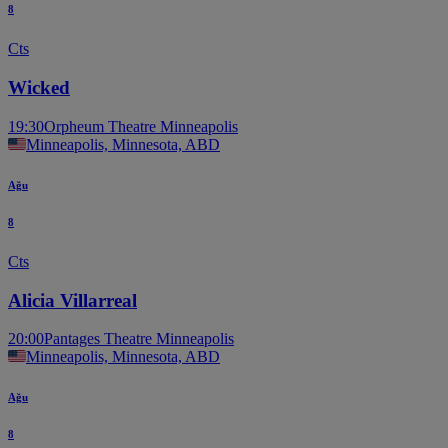
8
Cts
Wicked
19:30
Orpheum Theatre Minneapolis
Minneapolis, Minnesota, ABD
Ağu
8
Cts
Alicia Villarreal
20:00
Pantages Theatre Minneapolis
Minneapolis, Minnesota, ABD
Ağu
8