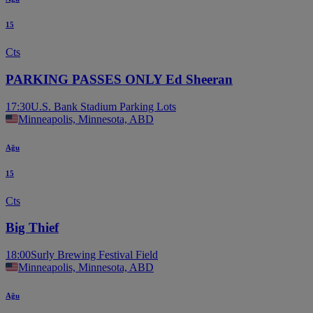
15
Cts
PARKING PASSES ONLY Ed Sheeran
17:30
U.S. Bank Stadium Parking Lots
Minneapolis, Minnesota, ABD
Ağu
15
Cts
Big Thief
18:00
Surly Brewing Festival Field
Minneapolis, Minnesota, ABD
Ağu