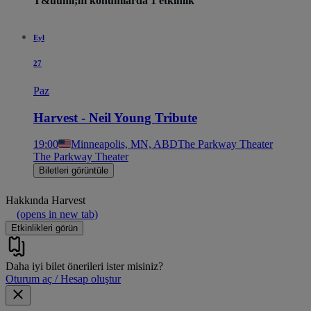
T&uuml;m konumlarda 1 etkinlik
Eyl
27
Paz
Harvest - Neil Young Tribute
19:00
Minneapolis, MN, ABD
The Parkway Theater
The Parkway Theater
Biletleri görüntüle
Hakkında
Harvest
(opens in new tab)
Etkinlikleri görün
Daha iyi bilet önerileri ister misiniz?
Oturum aç / Hesap oluştur