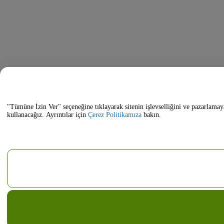
"Tümüne İzin Ver" seçeneğine tıklayarak sitenin işlevselliğini ve pazarlamay
kullanacağız. Ayrıntılar için
Çerez Politikamıza
bakın.