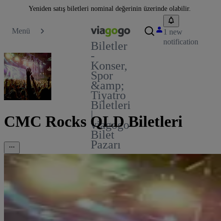
Yeniden satış biletleri nominal değerinin üzerinde olabilir.
Menü
1 new
notification
Biletler
-
Konser,
Spor
&amp;
Tiyatro
Biletleri
|
CMC Rocks QLD Biletleri
viagogo
Bilet
Pazarı