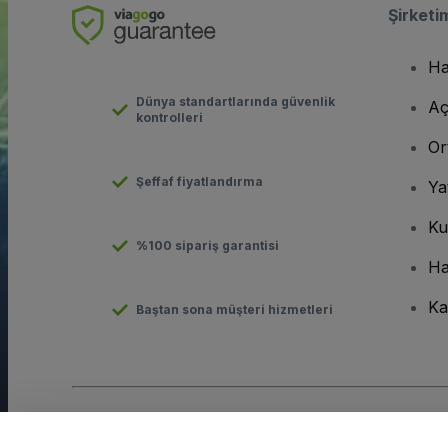
Şirketi
Ha
Dünya standartlarında güvenlik
Aç
kontrolleri
Or
Şeffaf fiyatlandırma
Ya
Ku
%100 sipariş garantisi
Ha
Ka
Baştan sona müşteri hizmetleri
Telif hakkı © viagogo GmbH 2026
Şirket Bilgileri