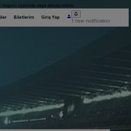
 değerin üzerinde veya altında olabilir.
iler
Biletlerim
Giriş Yap
1 new notification