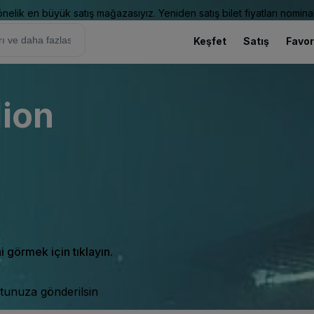
elik en büyük satış mağazasıyız. Yeniden satış bilet fiyatları nominal
Keşfet
Satış
Favor
lion
ni görmek için tıklayın.
tunuza gönderilsin