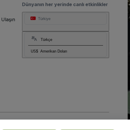
Dünyanın her yerinde canlı etkinlikler
 Ulaşın
Türkiye
Türkçe
US$
Amerikan Doları