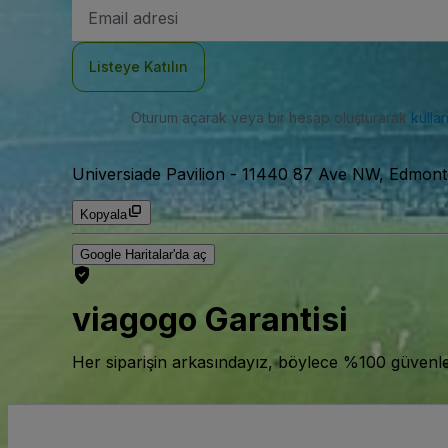
E-
posta
Adresi
Listeye Katılın
Oturum açarak veya bir hesap oluşturarak
kulla
Universiade Pavilion
-
11440 87 Ave NW, Edmont
Kopyala
Google Haritalar'da aç
viagogo Garantisi
Her siparişin arkasındayız, böylece %100 güvenle bi