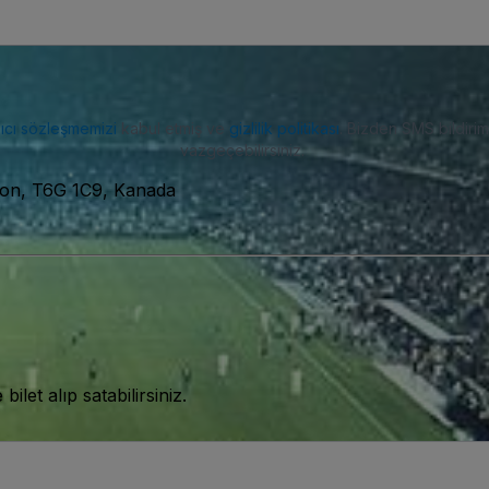
nıcı sözleşmemizi
kabul etmiş ve
gizlilik politikası
. Bizden SMS bildiriml
vazgeçebilirsiniz.
on, T6G 1C9, Kanada
let alıp satabilirsiniz.