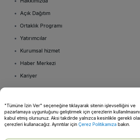
Hakkımızda
Açık Dağıtım
Ortaklık Programı
Yatırımcılar
Kurumsal hizmet
Haber Merkezi
Kariyer
Sorularınız mı var?
"Tümüne İzin Ver" seçeneğine tıklayarak sitenin işlevselliğini ve
pazarlamaya uygunluğunu geliştirmek için çerezlerin kullanılmasını
Yardım Merkezi / Bize Ulaşın
kabul etmiş olursunuz. Aksi takdirde yalnızca kesinlikle gerekli ola
çerezleri kullanacağız. Ayrıntılar için
Çerez Politikamıza
bakın.