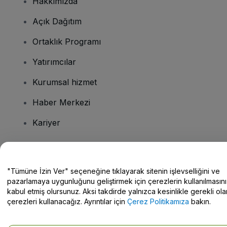
Hakkımızda
Açık Dağıtım
Ortaklık Programı
Yatırımcılar
Kurumsal hizmet
Haber Merkezi
Kariyer
Sorularınız mı var?
"Tümüne İzin Ver" seçeneğine tıklayarak sitenin işlevselliğini ve
pazarlamaya uygunluğunu geliştirmek için çerezlerin kullanılmasını
Yardım Merkezi / Bize Ulaşın
kabul etmiş olursunuz. Aksi takdirde yalnızca kesinlikle gerekli ola
çerezleri kullanacağız. Ayrıntılar için
Çerez Politikamıza
bakın.