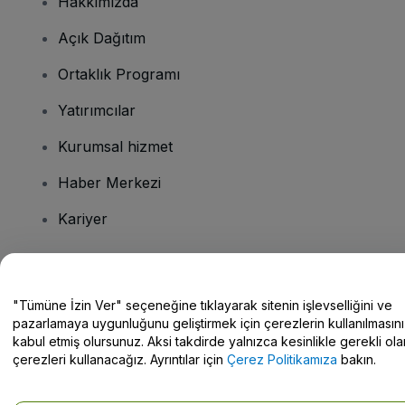
Hakkımızda
Açık Dağıtım
Ortaklık Programı
Yatırımcılar
Kurumsal hizmet
Haber Merkezi
Kariyer
Sorularınız mı var?
"Tümüne İzin Ver" seçeneğine tıklayarak sitenin işlevselliğini ve
pazarlamaya uygunluğunu geliştirmek için çerezlerin kullanılmasını
Yardım Merkezi / Bize Ulaşın
kabul etmiş olursunuz. Aksi takdirde yalnızca kesinlikle gerekli ola
çerezleri kullanacağız. Ayrıntılar için
Çerez Politikamıza
bakın.