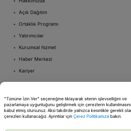
Hakkımızda
Açık Dağıtım
Ortaklık Programı
Yatırımcılar
Kurumsal hizmet
Haber Merkezi
Kariyer
Sorularınız mı var?
"Tümüne İzin Ver" seçeneğine tıklayarak sitenin işlevselliğini ve
pazarlamaya uygunluğunu geliştirmek için çerezlerin kullanılmasını
Yardım Merkezi / Bize Ulaşın
kabul etmiş olursunuz. Aksi takdirde yalnızca kesinlikle gerekli ola
çerezleri kullanacağız. Ayrıntılar için
Çerez Politikamıza
bakın.