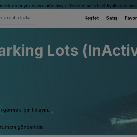
elik en büyük satış mağazasıyız. Yeniden satış bilet fiyatları nominal
Keşfet
Satış
Favor
arking Lots (InActi
ni görmek için tıklayın.
tunuza gönderilsin