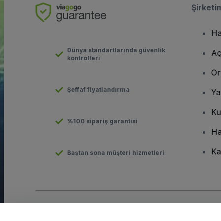
Şirketi
Ha
Dünya standartlarında güvenlik
Aç
kontrolleri
Or
Şeffaf fiyatlandırma
Ya
Ku
%100 sipariş garantisi
Ha
Ka
Baştan sona müşteri hizmetleri
Telif hakkı © viagogo GmbH 2026
Şirket Bilgileri