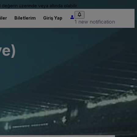
 değerin üzerinde veya altında olabilir.
iler
Biletlerim
Giriş Yap
1 new notification
ve)