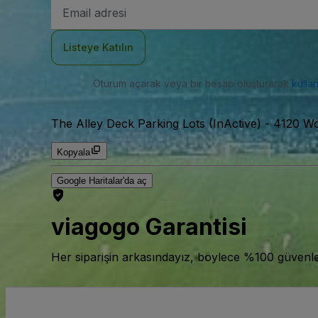
E-
posta
Adresi
Listeye Katılın
Oturum açarak veya bir hesap oluşturarak
kulla
The Alley Deck Parking Lots (InActive)
-
4120 Wo
Kopyala
Google Haritalar'da aç
viagogo Garantisi
Her siparişin arkasındayız, böylece %100 güvenle bi