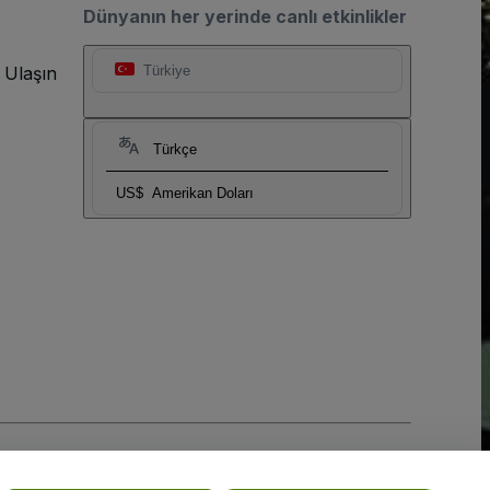
Dünyanın her yerinde canlı etkinlikler
 Ulaşın
Türkiye
Türkçe
US$
Amerikan Doları