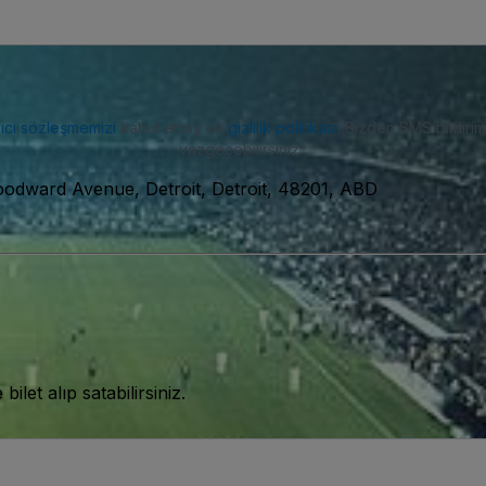
nıcı sözleşmemizi
kabul etmiş ve
gizlilik politikası
. Bizden SMS bildiriml
vazgeçebilirsiniz.
odward Avenue, Detroit, Detroit, 48201, ABD
let alıp satabilirsiniz.