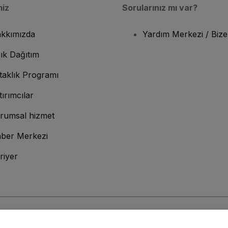
miz
Sorularınız mı var?
kkımızda
Yardım Merkezi / Bize
ık Dağıtım
taklık Programı
tırımcılar
rumsal hizmet
ber Merkezi
riyer